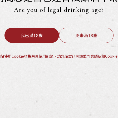
Are you of legal drinking age?
推薦產品
我已滿18歲
我未滿18歲
站使用Cookie收集網頁使用紀錄，請您確認已閱讀並同意隱私和Cooki
莊 碧莎希哈紅酒 2019
tzer Bishop Shiraz
| $報價私訊