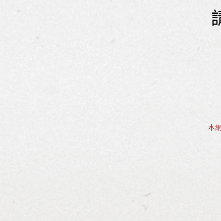
本網
Spiegela
960m