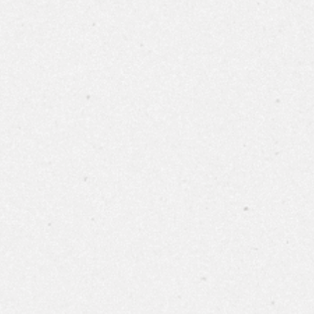
布根地
波爾多
世界葡萄酒
香檳/氣泡酒
烈酒
Spie
日本酒
Spiegela
配件
250m
專業酒杯
所有商品