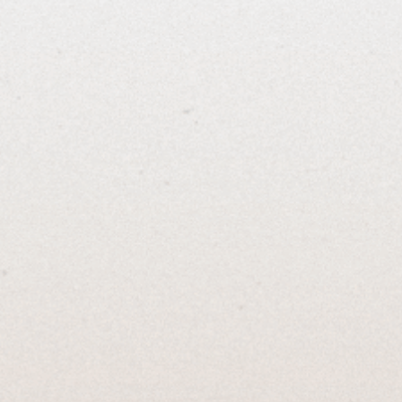
飲酒過量
金釀名酒 仁愛店
金釀酒時 葡萄
Wine MORE T
台北市大安區仁愛路四段411
號
台北市大安區仁愛路
<預約請電>
+886-2
-2772-0101
+886-2-
2731-
315
營業時間：
營業時間：
週一~週五 10:00~21:00
週一~
週五
12:00～
週六及例假 10:00~19:00
週六 週日 店休
週日 店休
jinsales@29.com.tw