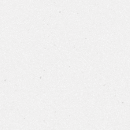
活動訊息
布根地
波爾
首頁
產品型錄
商品篩選
產品篩選