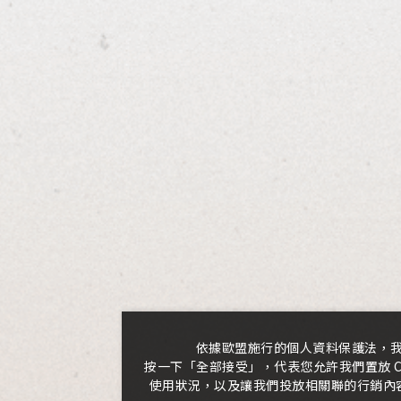
有礙健康、禁止酒駕、未滿
酒吧
IME
四段407號
0
23:00
依據歐盟施行的個人資料保護法，
按一下「全部接受」，代表您允許我們置放 C
使用狀況，以及讓我們投放相關聯的行銷內容。