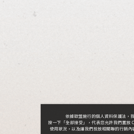
有礙健康、禁止酒駕、未滿
酒吧
IME
四段407號
0
23:00
依據歐盟施行的個人資料保護法，
按一下「全部接受」，代表您允許我們置放 C
使用狀況，以及讓我們投放相關聯的行銷內容。