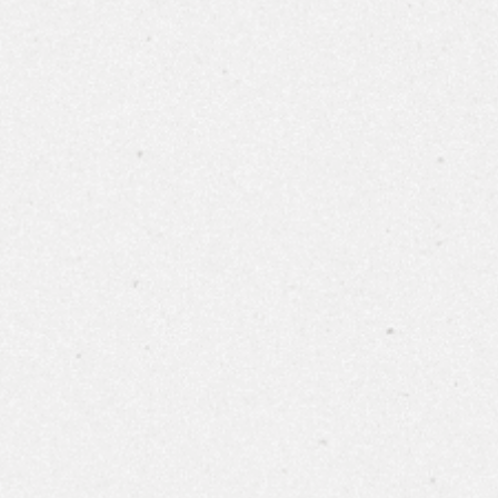
布根地
波爾多
世界葡萄酒
香檳/氣泡酒
烈酒
Spie
日本酒
Spiegela
配件
250m
專業酒杯
所有商品