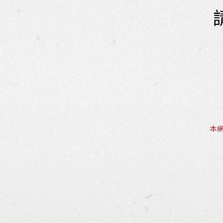
本網
Spiegela
960m