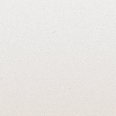
飲酒過量
金釀名酒 仁愛店
金釀酒時 葡萄
Wine MORE T
台北市大安區仁愛路四段411
號
台北市大安區仁愛路
<預約請電>
+886-2
-2772-0101
+886-2-
2731-
315
營業時間：
營業時間：
週一~週五 10:00~21:00
週一~
週五
12:00～
週六及例假 10:00~19:00
週六 週日 店休
週日 店休
jinsales@29.com.tw