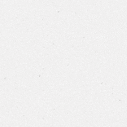
活動訊息
布根地
波爾
首頁
產品型錄
商品篩選
產品篩選