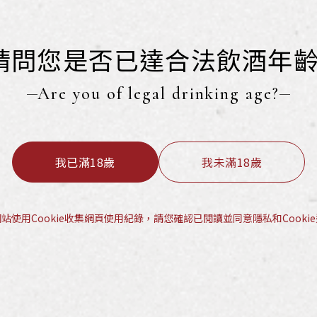
請問您是否已達合法飲酒年齡
Are you of legal drinking age?
我已滿18歲
我未滿18歲
站使用Cookie收集網頁使用紀錄，請您確認已閱讀並同意隱私和Cooki
灣酒莊 氣泡酒
喬治傑生 旗艦銀氣泡酒
ay Pelorus
Georg Jensen Hallmark Cuvée 
l | $報價私訊
750ml | $報價私訊